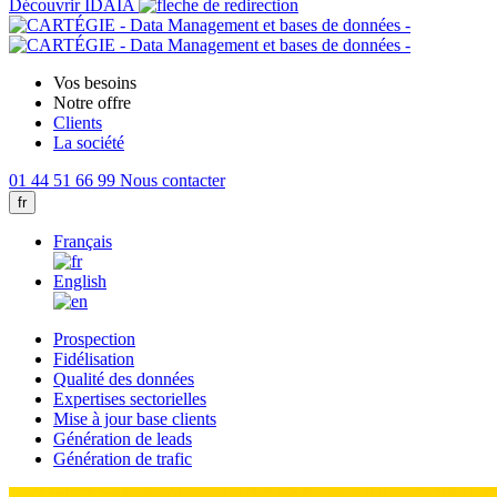
Découvrir IDAIA
Vos besoins
Notre offre
Clients
La société
01 44 51 66 99
Nous contacter
fr
Français
English
Prospection
Fidélisation
Qualité des données
Expertises sectorielles
Mise à jour base clients
Génération de leads
Génération de trafic