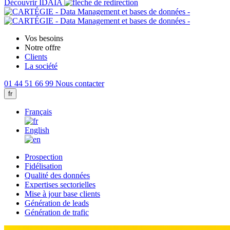
Découvrir IDAIA
Vos besoins
Notre offre
Clients
La société
01 44 51 66 99
Nous contacter
fr
Français
English
Prospection
Fidélisation
Qualité des données
Expertises sectorielles
Mise à jour base clients
Génération de leads
Génération de trafic