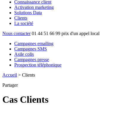
Connaissance client
Activation marketing
Solutions Data
Clients
La société
Nous contacter
01 44 51 66 99
prix d'un appel local
Campagnes emailing
Campagnes SMS
Asile colis
Campagnes presse
Prospection téléphonique
Accueil
>
Clients
Partager
Cas Client
s
Des services data sur mesure pensés pour
la satisfaction de nos clients