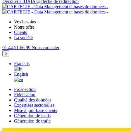
Découvrir IDAIA
Vos besoins
Notre offre
Clients
La société
01 44 51 66 99
Nous contacter
fr
Français
English
Prospection
Fidélisation
Qualité des données
Expertises sectorielles
Mise à jour base clients
Génération de leads
Génération de trafic