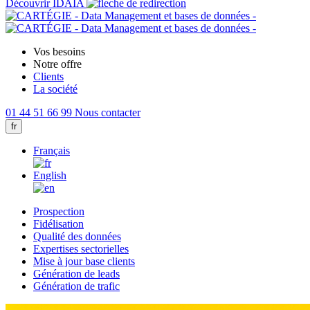
Découvrir IDAIA
Vos besoins
Notre offre
Clients
La société
01 44 51 66 99
Nous contacter
fr
Français
English
Prospection
Fidélisation
Qualité des données
Expertises sectorielles
Mise à jour base clients
Génération de leads
Génération de trafic