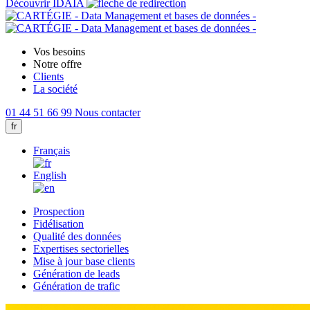
Découvrir IDAIA
Vos besoins
Notre offre
Clients
La société
01 44 51 66 99
Nous contacter
fr
Français
English
Prospection
Fidélisation
Qualité des données
Expertises sectorielles
Mise à jour base clients
Génération de leads
Génération de trafic