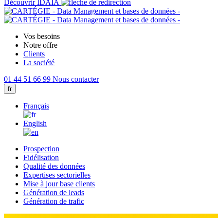
Découvrir IDAIA
Vos besoins
Notre offre
Clients
La société
01 44 51 66 99
Nous contacter
fr
Français
English
Prospection
Fidélisation
Qualité des données
Expertises sectorielles
Mise à jour base clients
Génération de leads
Génération de trafic