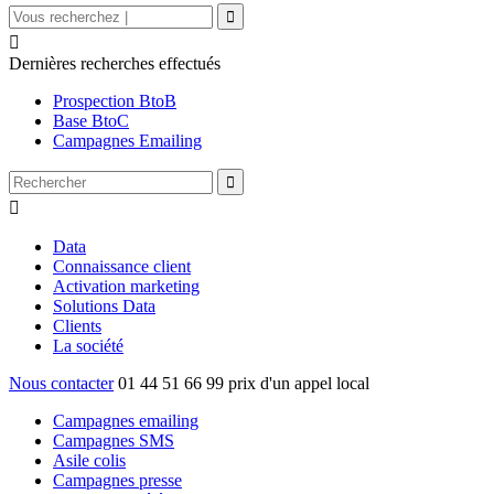

Dernières recherches effectués
Prospection BtoB
Base BtoC
Campagnes Emailing

Data
Connaissance client
Activation marketing
Solutions Data
Clients
La société
Nous contacter
01 44 51 66 99
prix d'un appel local
Campagnes emailing
Campagnes SMS
Asile colis
Campagnes presse